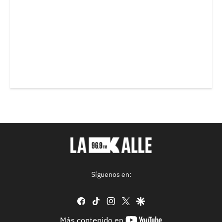
Síguenos en:
facebook
tiktok
instagram
twitter
google
youtube-
Más contenido en