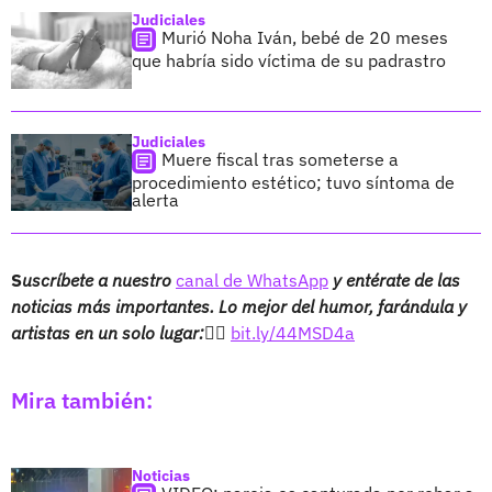
Judiciales
Murió Noha Iván, bebé de 20 meses
que habría sido víctima de su padrastro
Judiciales
Muere fiscal tras someterse a
procedimiento estético; tuvo síntoma de
alerta
S
uscríbete a nuestro
canal de WhatsApp
y entérate de las
noticias más importantes. Lo mejor del humor, farándula y
artistas en un solo lugar:👉🏻
bit.ly/44MSD4a
Mira también:
Noticias