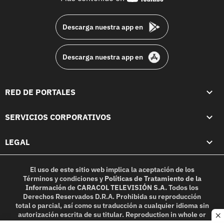
footer
Descarga nuestra app en
Descarga nuestra app en
RED DE PORTALES
SERVICIOS CORPORATIVOS
LEGAL
El uso de este sitio web implica la aceptación de los
Términos y condiciones
y
Políticas de Tratamiento de la
Información
de
CARACOL TELEVISIÓN S.A.
Todos los
Derechos Reservados D.R.A. Prohibida su reproducción
total o parcial, así como su traducción a cualquier idioma sin
autorización escrita de su titular. Reproduction in whole or
c
in part, or translation without written permission is