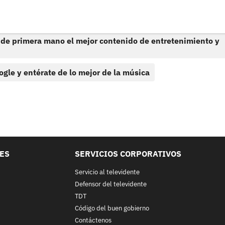
 de primera mano el mejor contenido de entretenimiento y
ogle y entérate de lo mejor de la música
LES
SERVICIOS CORPORATIVOS
Servicio al televidente
Defensor del televidente
TDT
Código del buen gobierno
Contáctenos