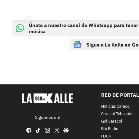
Únete a nuestro canal de Whatsapp para tener
música
Sigue a La Kalle en Go
RED DE PORTA
Noticias Caracol
Caracol Televisión
Síguenos en:
Gol Caracol
Blu Radio
facebook
tiktok
instagram
twitter
google
HJCK