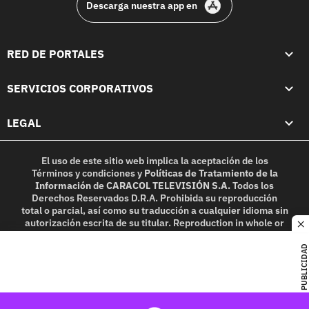
Descarga nuestra app en
RED DE PORTALES
SERVICIOS CORPORATIVOS
LEGAL
El uso de este sitio web implica la aceptación de los
Términos y condiciones
y
Políticas de Tratamiento de la
Información
de
CARACOL TELEVISIÓN S.A.
Todos los
Derechos Reservados D.R.A. Prohibida su reproducción
total o parcial, así como su traducción a cualquier idioma sin
autorización escrita de su titular. Reproduction in whole or
c
in part, or translation without written permission is
prohibited. All rights reserved 2025.
PUBLICIDAD
MIEMBRO DE: