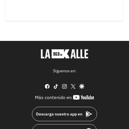
Síguenos en:
facebook
tiktok
instagram
twitter
google
youtube-
Más contenido en
footer
Descarga nuestra app en