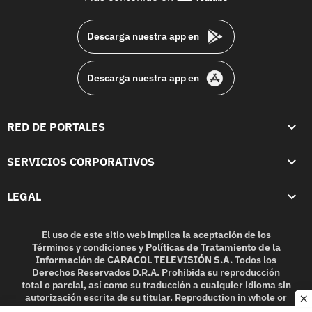
footer
Descarga nuestra app en
Descarga nuestra app en
RED DE PORTALES
SERVICIOS CORPORATIVOS
LEGAL
El uso de este sitio web implica la aceptación de los
Términos y condiciones
y
Políticas de Tratamiento de la
Información
de
CARACOL TELEVISIÓN S.A.
Todos los
Derechos Reservados D.R.A. Prohibida su reproducción
total o parcial, así como su traducción a cualquier idioma sin
autorización escrita de su titular. Reproduction in whole or
c
in part, or translation without written permission is