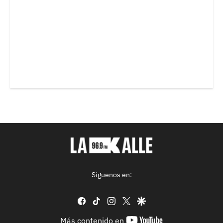
Síguenos en:
facebook
tiktok
instagram
twitter
google
youtube-
Más contenido en