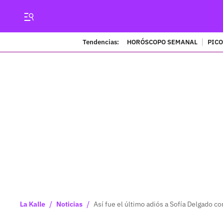
Tendencias:
HORÓSCOPO SEMANAL
PICO
/
/
La Kalle
Noticias
Así fue el último adiós a Sofía Delgado