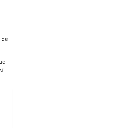
o de
ue
sí