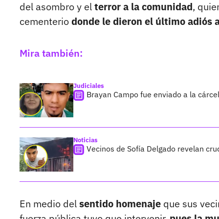
del asombro y el
terror a la comunidad
, qui
cementerio
donde le dieron el último adiós a
Mira también:
Judiciales
Brayan Campo fue enviado a la cárcel
Noticias
Vecinos de Sofía Delgado revelan cru
En medio del
sentido homenaje
que sus vecin
fuerza pública tuvo que intervenir,
pues la mu