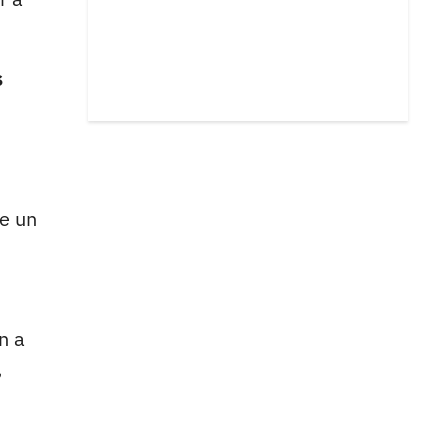
s
ue un
n a
,