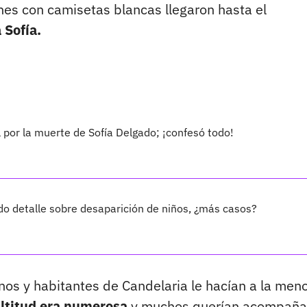
enes con camisetas blancas llegaron hasta el
 Sofía.
 por la muerte de Sofía Delgado; ¡confesó todo!
do detalle sobre desaparición de niños, ¿más casos?
os y habitantes de Candelaria le hacían a la menor
ltitud era numerosa
y muchos querían acompaña