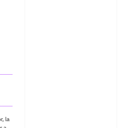
, la
r a