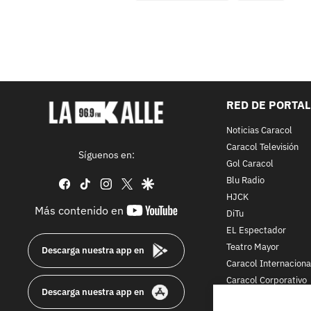
RED DE PORTA
Noticias Caracol
Caracol Televisión
Síguenos en:
Gol Caracol
Blu Radio
facebook
tiktok
instagram
twitter
google
HJCK
youtube-
Más contenido en
DiTu
footer
EL Espectador
Teatro Mayor
Descarga nuestra app en
Caracol Internaciona
Caracol Corporativo
Descarga nuestra app en
Caracol Next