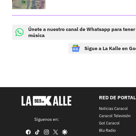
Únete a nuestro canal de Whatsapp para tener
música
Sigue a La Kalle en Go
RED DE PORTA
Noticias Caracol
Caracol Televisión
Síguenos en:
Gol Caracol
Blu Radio
facebook
tiktok
instagram
twitter
google