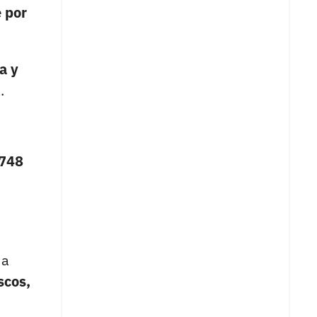
 por
a y
.
 748
da
scos,