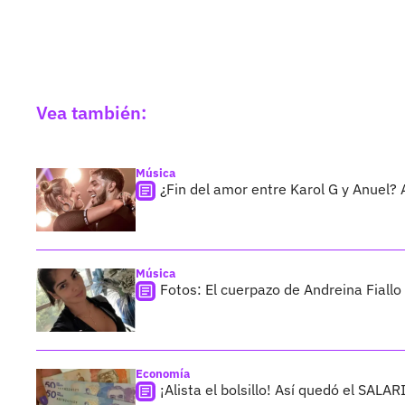
Vea también:
Música
¿Fin del amor entre Karol G y Anuel?
Música
Fotos: El cuerpazo de Andreina Fiall
Economía
¡Alista el bolsillo! Así quedó el SAL