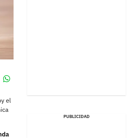
Whatsapp
k
y el
mica
PUBLICIDAD
nda