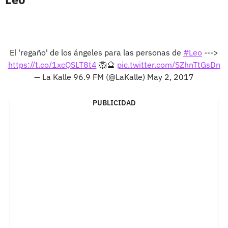
El 'regaño' de los ángeles para las personas de
#Leo
--->
https://t.co/1xcQSLT8t4
🦁🔮
pic.twitter.com/SZhnTtGsDn
— La Kalle 96.9 FM (@LaKalle)
May 2, 2017
PUBLICIDAD