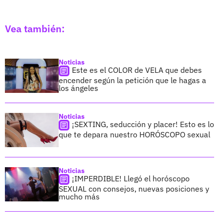
Vea también:
Noticias
Este es el COLOR de VELA que debes
encender según la petición que le hagas a
los ángeles
Noticias
¡SEXTING, seducción y placer! Esto es lo
que te depara nuestro HORÓSCOPO sexual
Noticias
¡IMPERDIBLE! Llegó el horóscopo
SEXUAL con consejos, nuevas posiciones y
mucho más