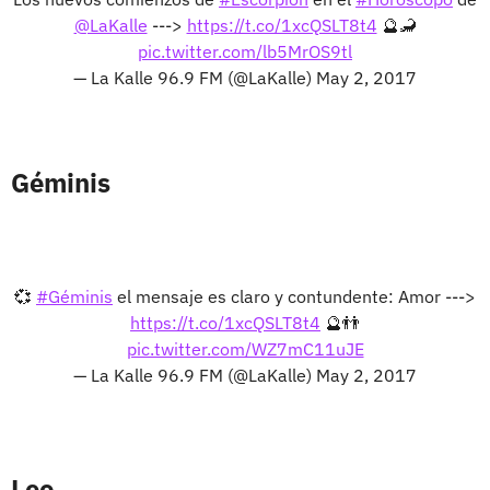
@LaKalle
--->
https://t.co/1xcQSLT8t4
🔮🦂
pic.twitter.com/lb5MrOS9tl
— La Kalle 96.9 FM (@LaKalle)
May 2, 2017
Géminis
💞
#Géminis
el mensaje es claro y contundente: Amor --->
https://t.co/1xcQSLT8t4
🔮👬
pic.twitter.com/WZ7mC11uJE
— La Kalle 96.9 FM (@LaKalle)
May 2, 2017
Leo