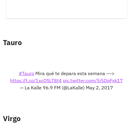
Tauro
#Tauro
Mira qué te depara esta semana --->
https://t.co/1xcQSLT8t4
pic.twitter.com/5i5DqFxk17
— La Kalle 96.9 FM (@LaKalle)
May 2, 2017
Virgo