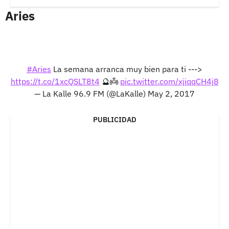
Aries
#Aries
La semana arranca muy bien para ti --->
https://t.co/1xcQSLT8t4
🔮👼
pic.twitter.com/xjiqqCH4j8
— La Kalle 96.9 FM (@LaKalle)
May 2, 2017
PUBLICIDAD