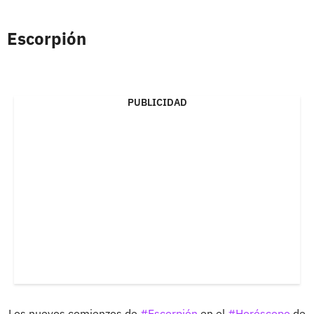
Escorpión
PUBLICIDAD
Los nuevos comienzos de
#Escorpión
en el
#Horóscopo
de