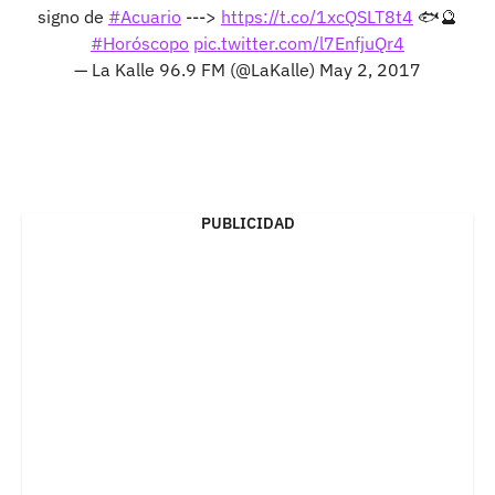
signo de
#Acuario
--->
https://t.co/1xcQSLT8t4
🐟🔮
#Horóscopo
pic.twitter.com/l7EnfjuQr4
— La Kalle 96.9 FM (@LaKalle)
May 2, 2017
PUBLICIDAD