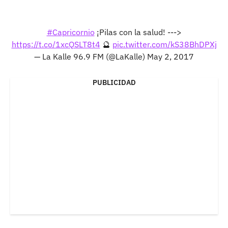
#Capricornio
¡Pilas con la salud! --->
https://t.co/1xcQSLT8t4
🔮
pic.twitter.com/kS38BhDPXj
— La Kalle 96.9 FM (@LaKalle)
May 2, 2017
PUBLICIDAD