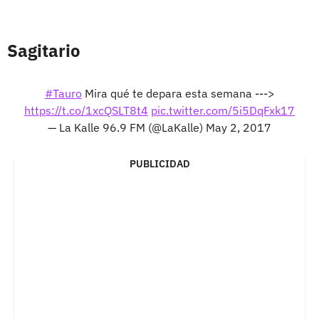
Sagitario
#Tauro
Mira qué te depara esta semana --->
https://t.co/1xcQSLT8t4
pic.twitter.com/5i5DqFxk17
— La Kalle 96.9 FM (@LaKalle)
May 2, 2017
PUBLICIDAD