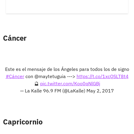
Cáncer
Este es el mensaje de los Ángeles para todos los de signo
#Cáncer
con @maytetuguia --->
https://t.co/1xcQSLT8t4
🔮
pic.twitter.com/Koo0qNlGBj
— La Kalle 96.9 FM (@LaKalle)
May 2, 2017
Capricornio