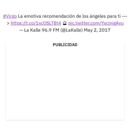
#Virgo
La emotiva recomendación de los ángeles para ti ---
>
https://t.co/1xcQSLT8t4
🔮
pic.twitter.com/YxcinjgAyu
— La Kalle 96.9 FM (@LaKalle)
May 2, 2017
PUBLICIDAD