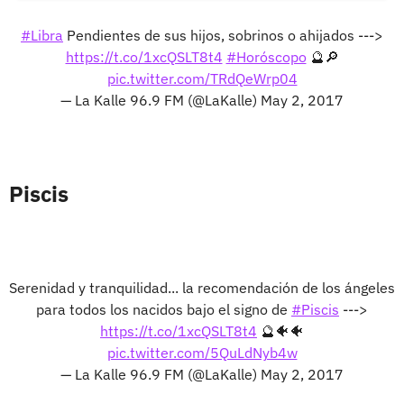
#Libra
Pendientes de sus hijos, sobrinos o ahijados --->
https://t.co/1xcQSLT8t4
#Horóscopo
🔮🔎
pic.twitter.com/TRdQeWrp04
— La Kalle 96.9 FM (@LaKalle)
May 2, 2017
Piscis
Serenidad y tranquilidad... la recomendación de los ángeles
para todos los nacidos bajo el signo de
#Piscis
--->
https://t.co/1xcQSLT8t4
🔮🐠🐠
pic.twitter.com/5QuLdNyb4w
— La Kalle 96.9 FM (@LaKalle)
May 2, 2017