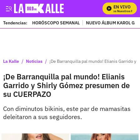
EN VIVO
Mira Todos Nuestros Progra
Tendencias:
HORÓSCOPO SEMANAL
NUEVO ÁLBUM KAROL G
PUBLICIDAD
/
/
La Kalle
Noticias
¡De Barranquilla pal mundo! Elianis Garrido
¡De Barranquilla pal mundo! Elianis
Garrido y Shirly Gómez presumen de
su CUERPAZO
Con diminutos bikinis, este par de mamasitas
deleitaron a sus seguidores.