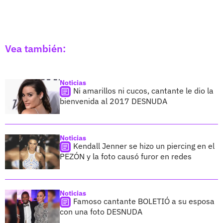
Vea también:
Noticias
Ni amarillos ni cucos, cantante le dio la
bienvenida al 2017 DESNUDA
Noticias
Kendall Jenner se hizo un piercing en el
PEZÓN y la foto causó furor en redes
Noticias
Famoso cantante BOLETIÓ a su esposa
con una foto DESNUDA