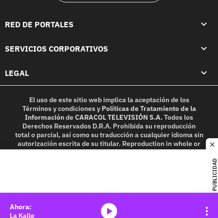
RED DE PORTALES
SERVICIOS CORPORATIVOS
LEGAL
El uso de este sitio web implica la aceptación de los
Términos y condiciones
y
Políticas de Tratamiento de la
Información
de
CARACOL TELEVISIÓN S.A.
Todos los
Derechos Reservados D.R.A. Prohibida su reproducción
total o parcial, así como su traducción a cualquier idioma sin
autorización escrita de su titular. Reproduction in whole or
c
in part, or translation without written permission is
prohibited. All rights reserved 2025.
PUBLICIDAD
MIEMBRO DE:
media-icon
La Kalle