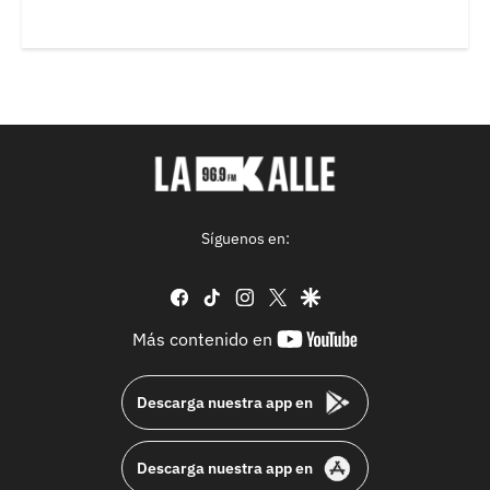
Síguenos en:
facebook
tiktok
instagram
twitter
google
youtube-
Más contenido en
footer
Descarga nuestra app en
Descarga nuestra app en