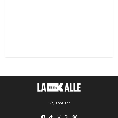
Síguenos en:
facebook
tiktok
instagram
twitter
google