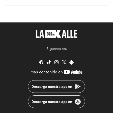
Síguenos en:
facebook
tiktok
instagram
twitter
google
youtube-
Más contenido en
footer
Descarga nuestra app en
Descarga nuestra app en