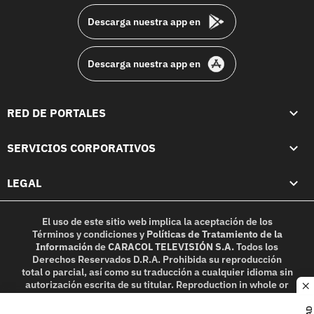
Descarga nuestra app en
Descarga nuestra app en
RED DE PORTALES
SERVICIOS CORPORATIVOS
LEGAL
El uso de este sitio web implica la aceptación de los
Términos y condiciones
y
Políticas de Tratamiento de la
Información
de
CARACOL TELEVISIÓN S.A.
Todos los
Derechos Reservados D.R.A. Prohibida su reproducción
total o parcial, así como su traducción a cualquier idioma sin
autorización escrita de su titular. Reproduction in whole or
c
in part, or translation without written permission is
prohibited. All rights reserved 2025.