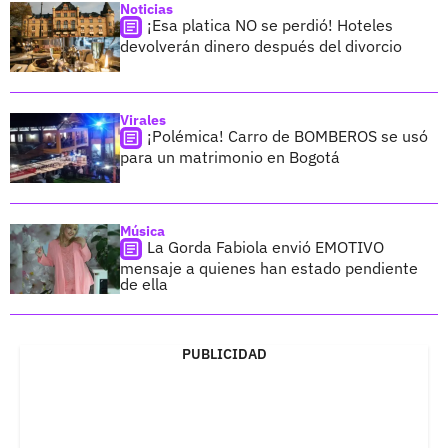
Noticias
¡Esa platica NO se perdió! Hoteles
devolverán dinero después del divorcio
Virales
¡Polémica! Carro de BOMBEROS se usó
para un matrimonio en Bogotá
Música
La Gorda Fabiola envió EMOTIVO
mensaje a quienes han estado pendiente
de ella
PUBLICIDAD