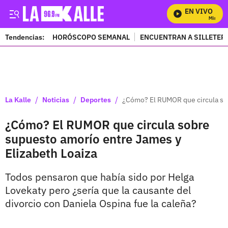
EN VIVO
Mira Todo
Tendencias:
HORÓSCOPO SEMANAL
ENCUENTRAN A SILLETER
PUBLICIDAD
/
/
/
La Kalle
Noticias
Deportes
¿Cómo? El RUMOR que circula sob
¿Cómo? El RUMOR que circula sobre
supuesto amorío entre James y
Elizabeth Loaiza
Todos pensaron que había sido por Helga
Lovekaty pero ¿sería que la causante del
divorcio con Daniela Ospina fue la caleña?