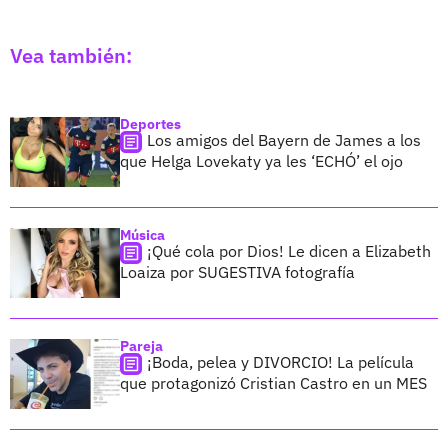
Vea también:
Deportes
Los amigos del Bayern de James a los
que Helga Lovekaty ya les ‘ECHÓ’ el ojo
Música
¡Qué cola por Dios! Le dicen a Elizabeth
Loaiza por SUGESTIVA fotografía
Pareja
¡Boda, pelea y DIVORCIO! La película
que protagonizó Cristian Castro en un MES