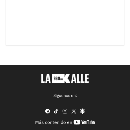
Síguenos en:
facebook
tiktok
instagram
twitter
google
youtube-
Más contenido en
footer