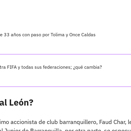
 de 33 años con paso por Tolima y Once Caldas
ra FIFA y todas sus federaciones; ¿qué cambia?
al León?
 accionista de club barranquillero, Faud Char, l
 Junior de Barranquilla, por otra parte, se especu