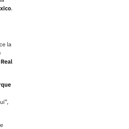
xico
.
ce la
e
 Real
orque
uí”,
de