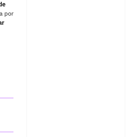
de
a por
ar