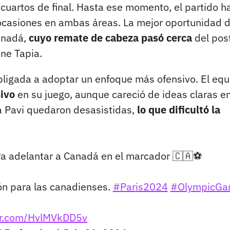
cuartos de final. Hasta ese momento, el partido h
 ocasiones en ambas áreas. La mejor oportunidad d
anadá,
cuyo remate de cabeza pasó cerca
del pos
ine Tapia.
bligada a adoptar un enfoque más ofensivo. El equ
sivo
en su juego, aunque careció de ideas claras en
a Pavi quedaron desasistidas,
lo que dificultó la
ara adelantar a Canadá en el marcador 🇨🇦⚽️
ión para las canadienses.
#Paris2024
#OlympicGa
ter.com/HvlMVkDD5v