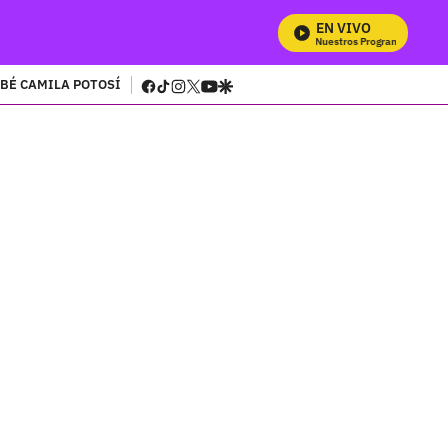
EN VIVO
Mira Todos Nuestros Programas
facebook
tiktok
instagram
twitter
youtube
google
BÉ CAMILA POTOSÍ