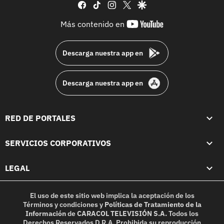
facebook
tiktok
instagram
twitter
google
youtube-
Más contenido en
footer
Descarga nuestra app en
Descarga nuestra app en
RED DE PORTALES
SERVICIOS CORPORATIVOS
LEGAL
El uso de este sitio web implica la aceptación de los
Términos y condiciones
y
Políticas de Tratamiento de la
Información
de
CARACOL TELEVISIÓN S.A.
Todos los
Derechos Reservados D.R.A. Prohibida su reproducción