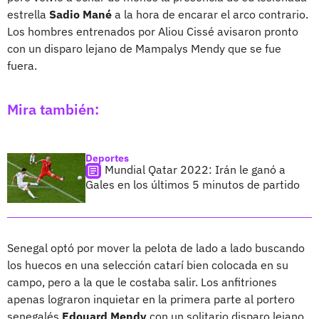
estrella
Sadio Mané
a la hora de encarar el arco contrario.
Los hombres entrenados por Aliou Cissé avisaron pronto
con un disparo lejano de Mampalys Mendy que se fue
fuera.
Mira también:
Deportes
Mundial Qatar 2022: Irán le ganó a
Gales en los últimos 5 minutos de partido
Senegal optó por mover la pelota de lado a lado buscando
los huecos en una selección catarí bien colocada en su
campo, pero a la que le costaba salir. Los anfitriones
apenas lograron inquietar en la primera parte al portero
senegalés
Edouard Mendy
con un solitario disparo lejano