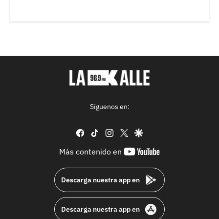
Síguenos en:
facebook
tiktok
instagram
twitter
google
youtube-
Más contenido en
footer
Descarga nuestra app en
Descarga nuestra app en