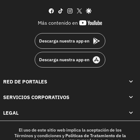
facebook
tiktok
instagram
twitter
google
youtube-
Más contenido en
footer
Descarga nuestra app en
Descarga nuestra app en
RED DE PORTALES
SERVICIOS CORPORATIVOS
LEGAL
El uso de este sitio web implica la aceptación de los
Términos y condiciones
y
Políticas de Tratamiento de la