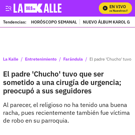
EN VIVO
Mira Todos Nuestros Progra
Tendencias:
HORÓSCOPO SEMANAL
NUEVO ÁLBUM KAROL G
PUBLICIDAD
/
/
/
La Kalle
Entretenimiento
Farándula
El padre 'Chucho' tuvo 
El padre 'Chucho' tuvo que ser
sometido a una cirugía de urgencia;
preocupó a sus seguidores
Al parecer, el religioso no ha tenido una buena
racha, pues recientemente también fue víctima
de robo en su parroquia.