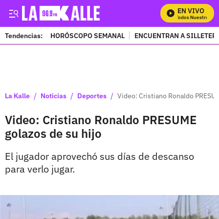
EN VIVO
Mira Todos Nuestros Pro
Tendencias:
HORÓSCOPO SEMANAL
ENCUENTRAN A SILLETER
PUBLICIDAD
/
/
/
La Kalle
Noticias
Deportes
Video: Cristiano Ronaldo PRESUM
Video: Cristiano Ronaldo PRESUME
golazos de su hijo
El jugador aprovechó sus días de descanso
para verlo jugar.