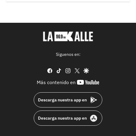
Síguenos en:
facebook
tiktok
instagram
twitter
google
youtube-
Más contenido en
footer
Descarga nuestra app en
Descarga nuestra app en