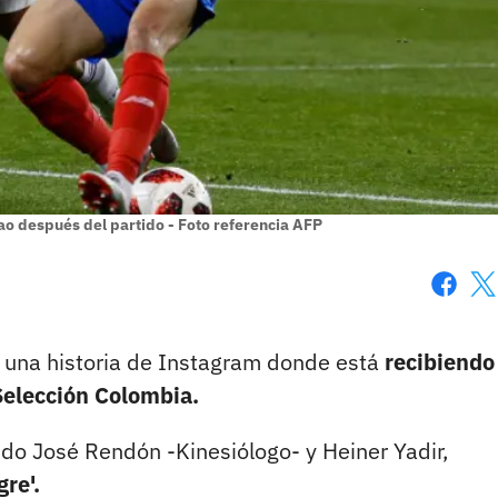
lcao después del partido - Foto referencia AFP
Faceboo
X
n una historia de Instagram donde está
recibiendo
Selección Colombia.
ando José Rendón -Kinesiólogo- y Heiner Yadir,
gre'.