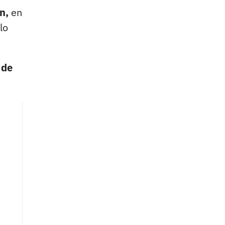
ón,
en
lo
 de