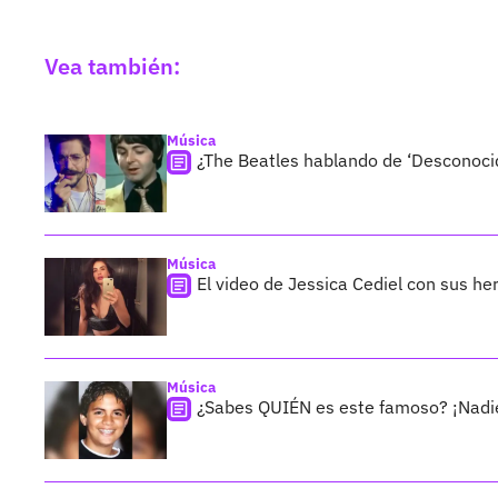
Vea también:
Música
¿The Beatles hablando de ‘Desconocid
Música
El video de Jessica Cediel con sus 
Música
¿Sabes QUIÉN es este famoso? ¡Nadie