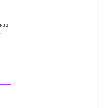
e
e su
.