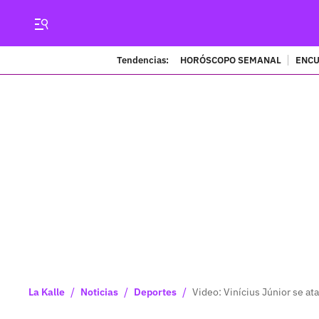
Tendencias:
HORÓSCOPO SEMANAL
ENCU
/
/
/
La Kalle
Noticias
Deportes
Video: Vinícius Júnior se ata