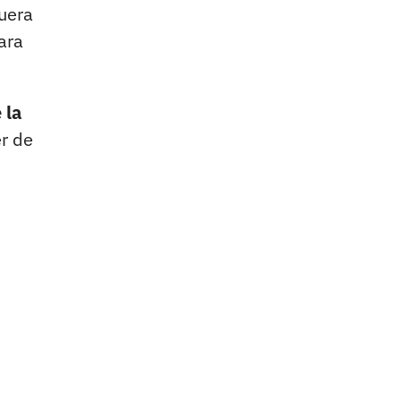
fuera
ara
 la
er de