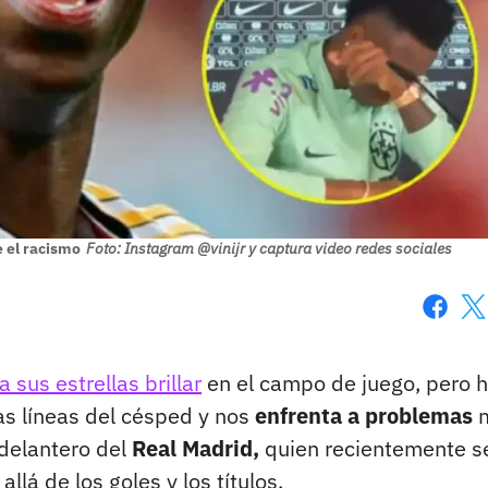
e el racismo
Foto: Instagram @vinijr y captura video redes sociales
Faceboo
X
sus estrellas brillar
en el campo de juego, pero 
as líneas del césped y nos
enfrenta a problemas
 delantero del
Real Madrid,
quien recientemente s
lá de los goles y los títulos.