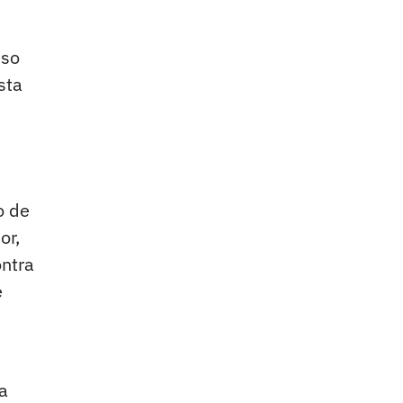
uso
sta
o de
or,
ontra
e
a