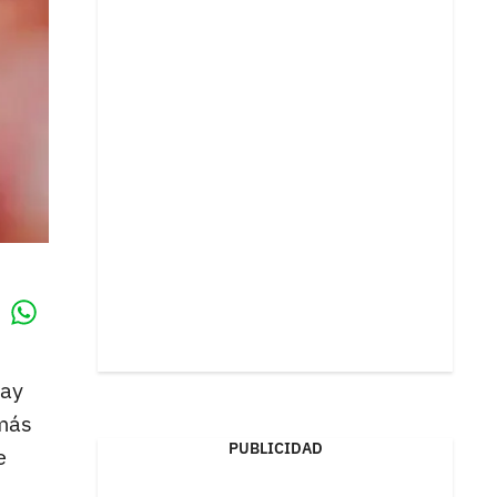
Whatsapp
k
hay
más
PUBLICIDAD
e