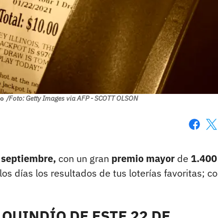
ío
/Foto: Getty Images via AFP - SCOTT OLSON
Faceboo
X
 septiembre,
con un gran
premio mayor
de
1.400
los días los resultados de tus loterías favoritas; c
QUINDÍO DE ESTE 22 DE