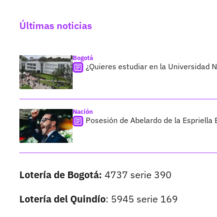
Últimas noticias
Bogotá
¿Quieres estudiar en la Universidad 
Nación
Posesión de Abelardo de la Espriella 
Lotería de Bogotá:
4737 serie 390
Lotería del Quindío
: 5945 serie 169