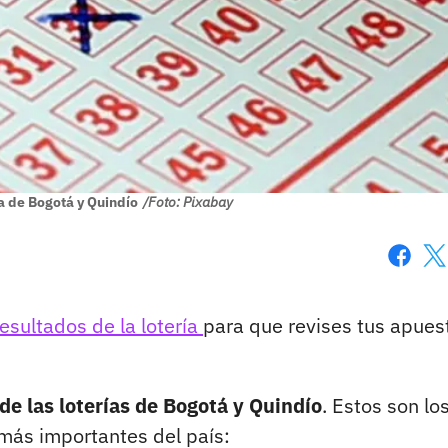
ía de Bogotá y Quindío
/Foto: Pixabay
Faceboo
X
resultados de la lotería
para que revises tus apues
de las loterías de Bogotá y Quindío
. Estos son lo
 más importantes del país: