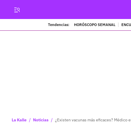
Tendencias:
HORÓSCOPO SEMANAL
ENCU
/
/
La Kalle
Noticias
¿Existen vacunas más eficaces? Médico ex