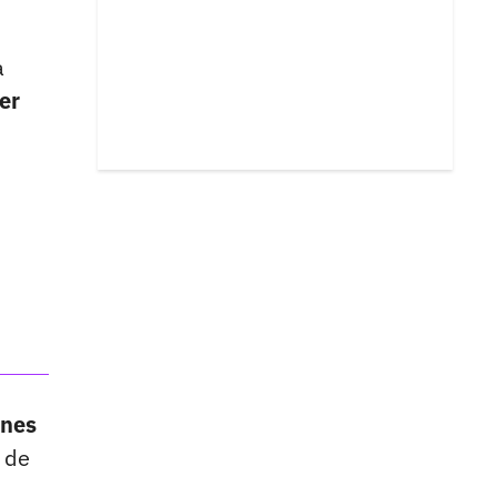
a
er
ones
 de