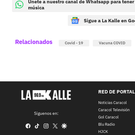
Únete a nuestro canal de Whatsapp para tener
música
Sigue a La Kalle en Go
Relacionados
Covid - 19
Vacuna COVID
RED DE PORTA
Noticias Caracol
Caracol Televisión
Síguenos en:
Gol Caracol
Blu Radio
facebook
tiktok
instagram
twitter
google
HJCK