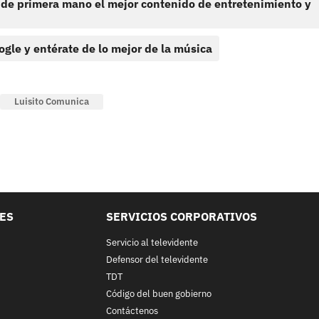
 de primera mano el mejor contenido de entretenimiento y
ogle y entérate de lo mejor de la música
Luisito Comunica
LES
SERVICIOS CORPORATIVOS
Servicio al televidente
Defensor del televidente
TDT
Código del buen gobierno
Contáctenos