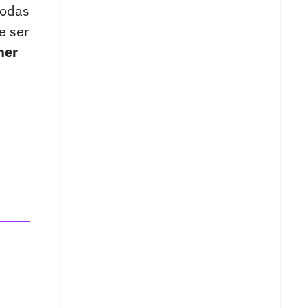
todas
e ser
ner