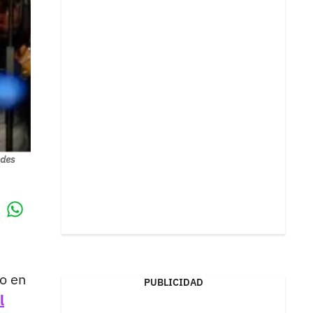
edes
Whatsapp
k
o en
PUBLICIDAD
l