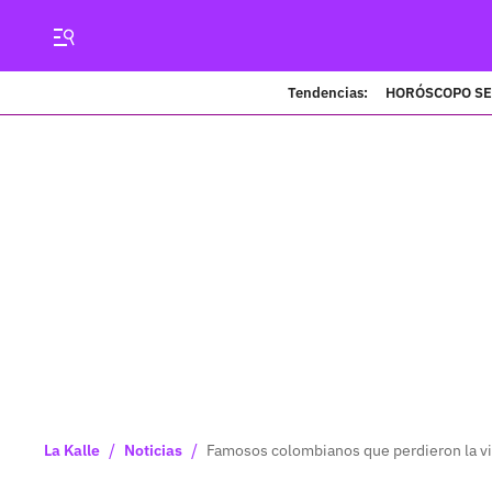
Tendencias:
HORÓSCOPO S
/
/
La Kalle
Noticias
Famosos colombianos que perdieron la v