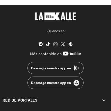
Síguenos en:
facebook
tiktok
instagram
twitter
google
youtube-
Más contenido en
footer
Descarga nuestra app en
Descarga nuestra app en
RED DE PORTALES