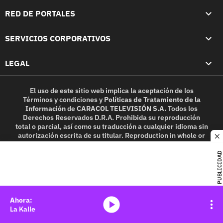
RED DE PORTALES
SERVICIOS CORPORATIVOS
LEGAL
El uso de este sitio web implica la aceptación de los
Términos y condiciones
y
Políticas de Tratamiento de la
Información
de
CARACOL TELEVISIÓN S.A.
Todos los
Derechos Reservados D.R.A. Prohibida su reproducción
total o parcial, así como su traducción a cualquier idioma sin
autorización escrita de su titular. Reproduction in whole or
c
in part, or translation without written permission is
prohibited. All rights reserved 2025.
PUBLICIDAD
MIEMBRO DE:
media-icon
La Kalle