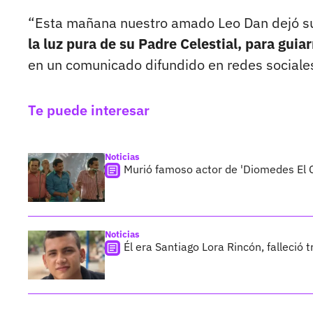
“Esta mañana nuestro amado Leo Dan dejó su c
la luz pura de su Padre Celestial, para guia
en un comunicado difundido en redes sociale
Te puede interesar
Noticias
Murió famoso actor de 'Diomedes El C
Noticias
Él era Santiago Lora Rincón, falleció 