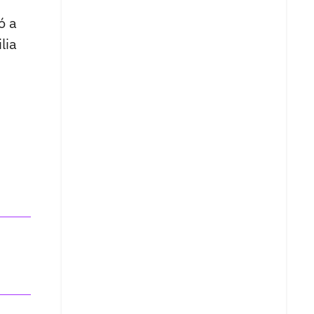
ó a
lia