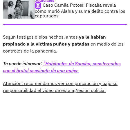
Judiciales
Caso Camila Potosí: Fiscalía revela
cómo murió Alahía y suma delito contra los
capturados
Según testigos d elos hechos, antes
ya le habían
propinado a la víctima puños y patadas
en medio de los
controles de la pandemia.
Te puede interesar:
"Habitantes de Soacha, consternados
con el brutal asesinato de una mujer
Atención: recomendamos ver con precaución y bajo su
responsabilidad el video de esta agresión policíal