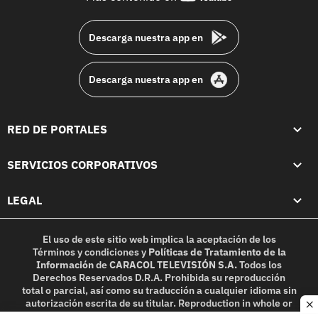
footer
Descarga nuestra app en
Descarga nuestra app en
RED DE PORTALES
SERVICIOS CORPORATIVOS
LEGAL
El uso de este sitio web implica la aceptación de los
Términos y condiciones
y
Políticas de Tratamiento de la
Información
de
CARACOL TELEVISIÓN S.A.
Todos los
Derechos Reservados D.R.A. Prohibida su reproducción
total o parcial, así como su traducción a cualquier idioma sin
autorización escrita de su titular. Reproduction in whole or
c
in part, or translation without written permission is