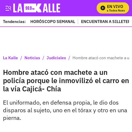
EN VIVO
Mira Todos Nuestros 
Tendencias:
HORÓSCOPO SEMANAL
ENCUENTRAN A SILLETER
PUBLICIDAD
/
/
/
La Kalle
Noticias
Judiciales
Hombre atacó con machete a un po
Hombre atacó con machete a un
policía porque le inmovilizó el carro en
la vía Cajicá- Chía
El uniformado, en defensa propia, le dio dos
disparos al sujeto, uno en el tórax y otro en una
pierna.