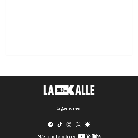
Síguenos en:
facebook
tiktok
instagram
twitter
google
youtube-
Más contenido en