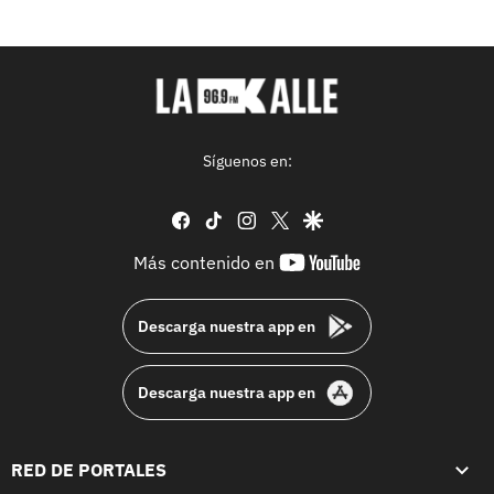
Síguenos en:
facebook
tiktok
instagram
twitter
google
youtube-
Más contenido en
footer
Descarga nuestra app en
Descarga nuestra app en
RED DE PORTALES