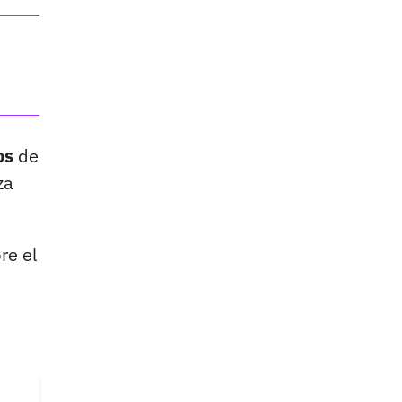
os
de
za
re el