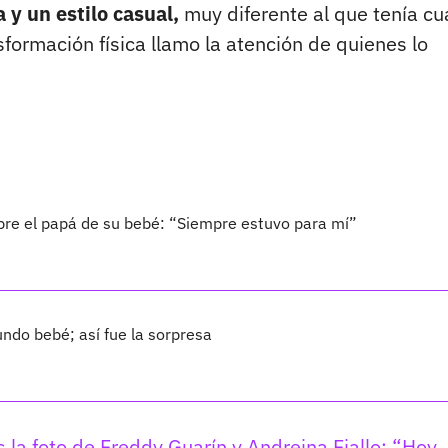
 y un estilo casual,
muy diferente al que tenía c
sformación física llamo la atención de quienes lo
bre el papá de su bebé: “Siempre estuvo para mí”
ndo bebé; así fue la sorpresa
s la foto de Freddy Guarín y Andreina Fiallo: “Hoy