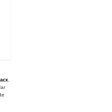
sacx
.
dar
te