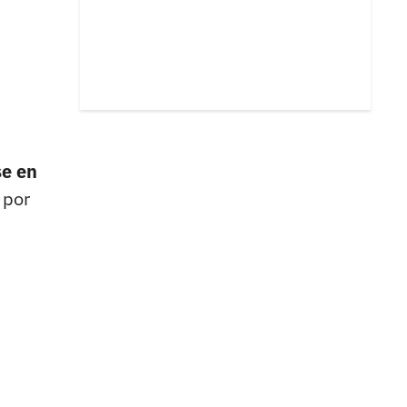
se en
 por