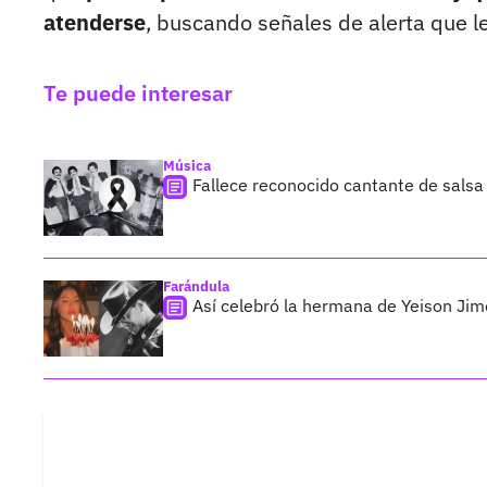
atenderse
, buscando señales de alerta que l
Te puede interesar
Música
Fallece reconocido cantante de salsa 
Farándula
Así celebró la hermana de Yeison Jimé