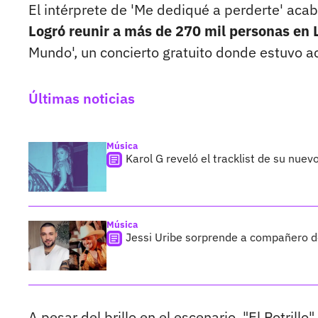
El intérprete de 'Me dediqué a perderte' acab
Logró reunir a más de 270 mil personas en 
Mundo', un concierto gratuito donde estuvo a
Últimas noticias
Música
Karol G reveló el tracklist de su nue
Música
Jessi Uribe sorprende a compañero de
A pesar del brillo en el escenario, "El Potrill