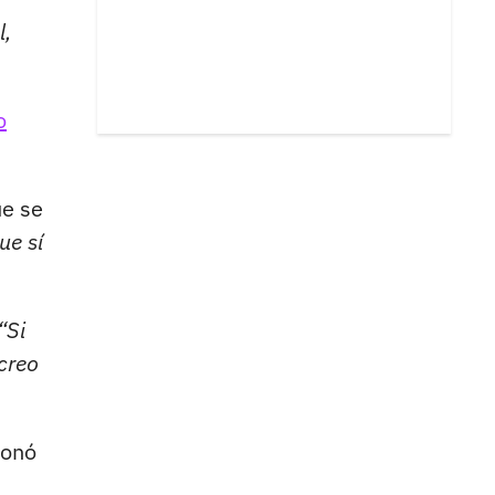
l,
o
ue se
ue sí
“Si
 creo
ionó