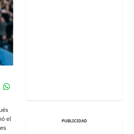
Whatsapp
k
pués
ó el
PUBLICIDAD
des