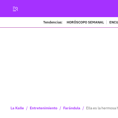
Tendencias:
HORÓSCOPO SEMANAL
ENCU
/
/
/
La Kalle
Entretenimiento
Farándula
Ella es la hermosa