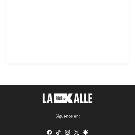
Síguenos en:
facebook
tiktok
instagram
twitter
google