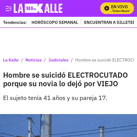
EN VIVO
Mira Todos Nuestros P
Tendencias:
HORÓSCOPO SEMANAL
ENCUENTRAN A SILLETER
PUBLICIDAD
/
/
/
La Kalle
Noticias
Judiciales
Hombre se suicidó ELECTROCUTA
Hombre se suicidó ELECTROCUTADO
porque su novia lo dejó por VIEJO
El sujeto tenía 41 años y su pareja 17.