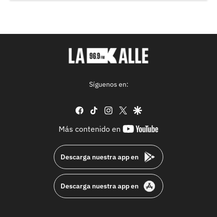
Síguenos en:
facebook
tiktok
instagram
twitter
google
youtube-
Más contenido en
footer
Descarga nuestra app en
Descarga nuestra app en