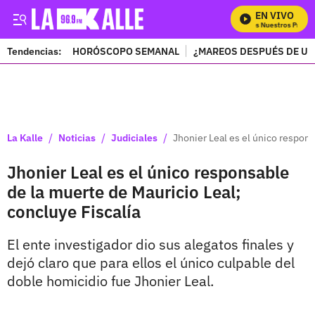
EN VIVO
Mira Todos Nuestros Progra
Tendencias:
HORÓSCOPO SEMANAL
¿MAREOS DESPUÉS DE UN
PUBLICIDAD
/
/
/
La Kalle
Noticias
Judiciales
Jhonier Leal es el único respons
Jhonier Leal es el único responsable
de la muerte de Mauricio Leal;
concluye Fiscalía
El ente investigador dio sus alegatos finales y
dejó claro que para ellos el único culpable del
doble homicidio fue Jhonier Leal.