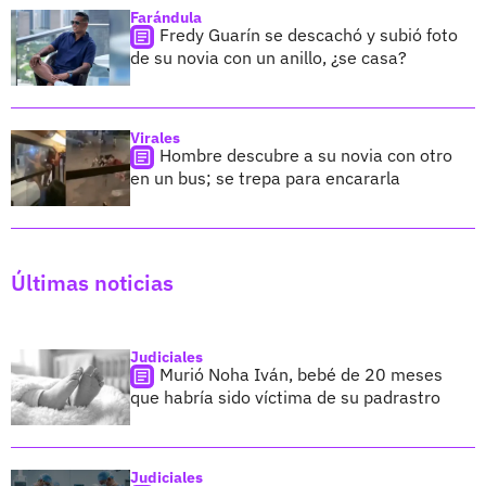
Farándula
Fredy Guarín se descachó y subió foto
de su novia con un anillo, ¿se casa?
Virales
Hombre descubre a su novia con otro
en un bus; se trepa para encararla
Últimas noticias
Judiciales
Murió Noha Iván, bebé de 20 meses
que habría sido víctima de su padrastro
Judiciales