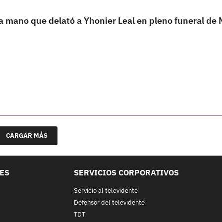
a mano que delató a Yhonier Leal en pleno funeral de 
CARGAR MÁS
LES
SERVICIOS CORPORATIVOS
Servicio al televidente
Defensor del televidente
TDT