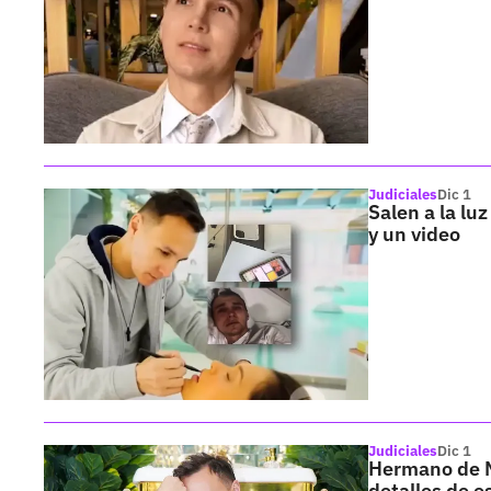
Judiciales
Dic 1
Salen a la lu
y un video
Judiciales
Dic 1
Hermano de Ma
detalles de e