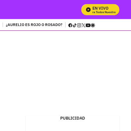
EN VIVO
Mira Todos Nuestros Programas
facebook
tiktok
instagram
twitter
youtube
google
¿AURELIO ES ROJO O ROSADO?
PUBLICIDAD