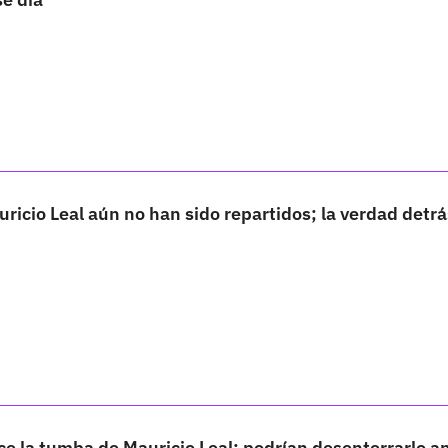
ricio Leal aún no han sido repartidos; la verdad detrás
ce la tumba de Mauricio Leal; podrían desenterrarlo a