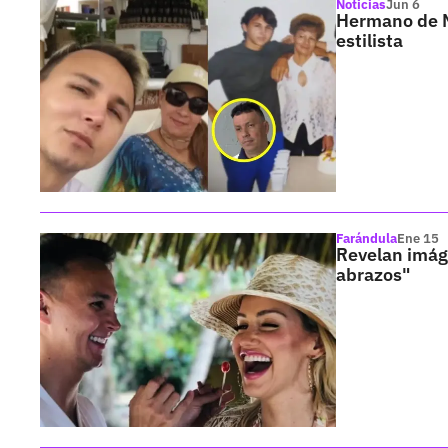
Noticias
Jun 6
Hermano de Ma
estilista
Farándula
Ene 15
Revelan imáge
abrazos"