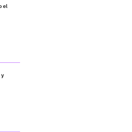
o el
 y