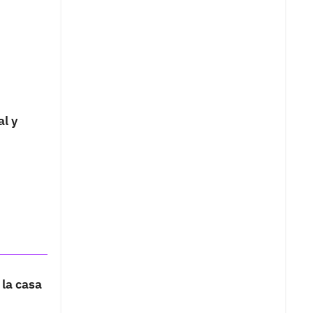
al y
 la casa