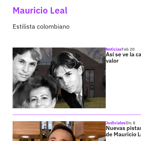
Mauricio Leal
Estilista colombiano
Noticias
Feb 20
Así se ve la 
valor
Judiciales
Dic 8
Nuevas pistas
de Mauricio L