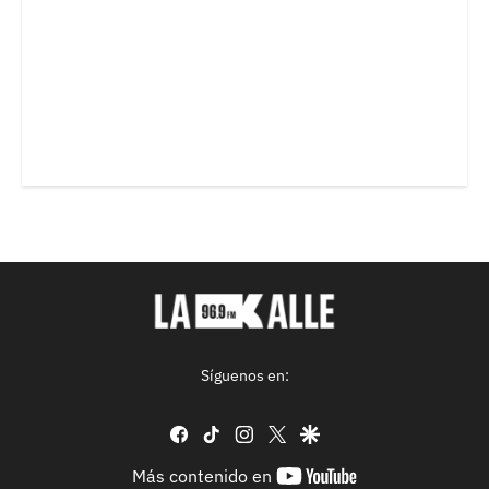
Síguenos en:
facebook
tiktok
instagram
twitter
google
youtube-
Más contenido en