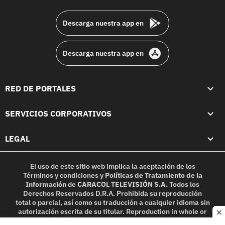
footer
Descarga nuestra app en
Descarga nuestra app en
RED DE PORTALES
SERVICIOS CORPORATIVOS
LEGAL
El uso de este sitio web implica la aceptación de los
Términos y condiciones
y
Políticas de Tratamiento de la
Información
de
CARACOL TELEVISIÓN S.A.
Todos los
Derechos Reservados D.R.A. Prohibida su reproducción
total o parcial, así como su traducción a cualquier idioma sin
autorización escrita de su titular. Reproduction in whole or
c
in part, or translation without written permission is