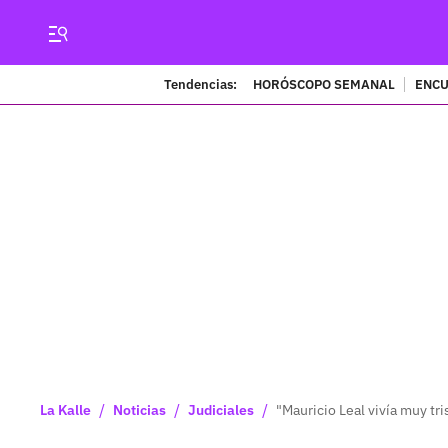
Tendencias:
HORÓSCOPO SEMANAL
ENCU
/
/
/
La Kalle
Noticias
Judiciales
"Mauricio Leal vivía muy tr