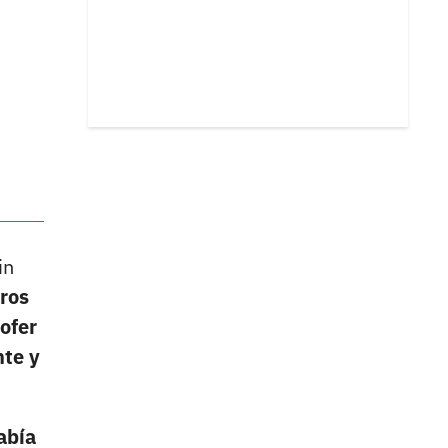
in
tros
hofer
nte y
abía