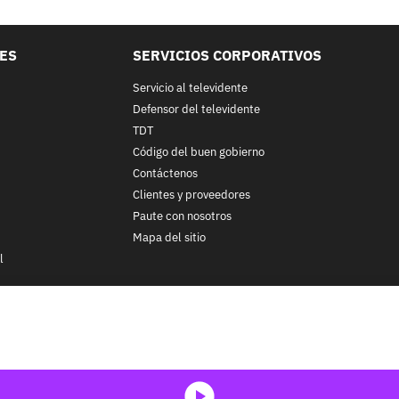
LES
SERVICIOS CORPORATIVOS
Servicio al televidente
Defensor del televidente
TDT
Código del buen gobierno
Contáctenos
Clientes y proveedores
Paute con nosotros
Mapa del sitio
l
nos y condiciones
y
Políticas de Tratamiento de la Información
de
CA
ohibida su reproducción total o parcial, así como su traducción a cu
 in whole or in part, or translation without written permission is prohib
media-icon