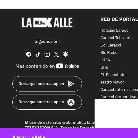
RED DE PORTA
Noticias Caracol
Caracol Televisión
Síguenos en:
Gol Caracol
Blu Radio
facebook
tiktok
instagram
twitter
google
HJCK
youtube-
Más contenido en
DiTu
footer
EL Espectador
Teatro Mayor
Descarga nuestra app en
Caracol Internaciona
Caracol Corporativo
Descarga nuestra app en
Caracol Next
El uso de este sitio web implica la aceptación de los
Térmi
TELEVISIÓN S.A.
Todos los Derechos Reservados D.R.A. Pr
idioma sin autorización escrita de su titular. Reproduction
La Kalle