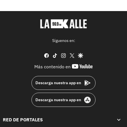
Síguenos en:
facebook
tiktok
instagram
twitter
google
youtube-
Más contenido en
footer
Descarga nuestra app en
Descarga nuestra app en
RED DE PORTALES