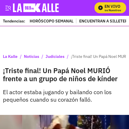
EN VIVO
Mira Todos Nuestros Progr
Tendencias:
HORÓSCOPO SEMANAL
ENCUENTRAN A SILLETER
PUBLICIDAD
/
/
/
La Kalle
Noticias
Judiciales
¡Triste final! Un Papá Noel MURI
¡Triste final! Un Papá Noel MURIÓ
frente a un grupo de niños de kínder
El actor estaba jugando y bailando con los
pequeños cuando su corazón falló.