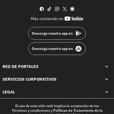
facebook
tiktok
instagram
twitter
google
youtube-
Más contenido en
footer
Descarga nuestra app en
Descarga nuestra app en
RED DE PORTALES
SERVICIOS CORPORATIVOS
LEGAL
El uso de este sitio web implica la aceptación de los
Términos y condiciones
y
Políticas de Tratamiento de la