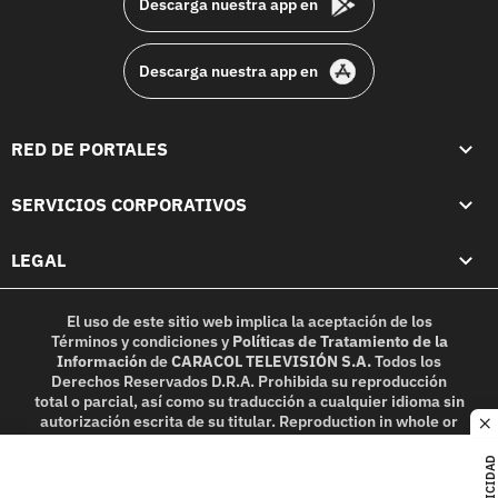
Descarga nuestra app en
Descarga nuestra app en
RED DE PORTALES
SERVICIOS CORPORATIVOS
LEGAL
El uso de este sitio web implica la aceptación de los
Términos y condiciones
y
Políticas de Tratamiento de la
Información
de
CARACOL TELEVISIÓN S.A.
Todos los
Derechos Reservados D.R.A. Prohibida su reproducción
total o parcial, así como su traducción a cualquier idioma sin
autorización escrita de su titular. Reproduction in whole or
c
in part, or translation without written permission is
prohibited. All rights reserved 2025.
PUBLICIDAD