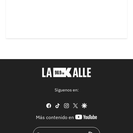
Síguenos en:
facebook
tiktok
instagram
twitter
google
youtube-
Más contenido en
footer