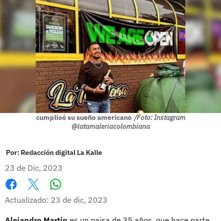
cumplioó su sueño americano
/Foto: Instagram
@latamaleriacolombiana
Por:
Redacción digital La Kalle
23 de Dic, 2023
Whatsapp
Facebook
X
Actualizado: 23 de dic, 2023
Alejandro Martín
es un paisa de 35 años, que hace parte