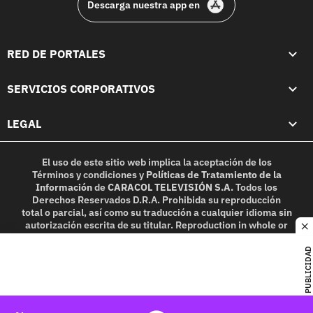
Descarga nuestra app en
RED DE PORTALES
SERVICIOS CORPORATIVOS
LEGAL
El uso de este sitio web implica la aceptación de los
Términos y condiciones
y
Políticas de Tratamiento de la
Información
de
CARACOL TELEVISIÓN S.A.
Todos los
Derechos Reservados D.R.A. Prohibida su reproducción
total o parcial, así como su traducción a cualquier idioma sin
autorización escrita de su titular. Reproduction in whole or
c
in part, or translation without written permission is
prohibited. All rights reserved 2025.
PUBLICIDAD
MIEMBRO DE: