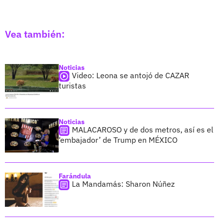
Vea también:
Noticias
Video: Leona se antojó de CAZAR
turistas
Noticias
MALACAROSO y de dos metros, así es el
‘embajador’ de Trump en MÉXICO
Farándula
La Mandamás: Sharon Núñez