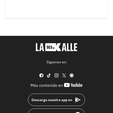
Síguenos en:
facebook
tiktok
instagram
twitter
google
youtube-
Más contenido en
footer
Descarga nuestra app en