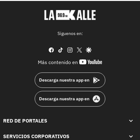
Síguenos en:
facebook
tiktok
instagram
twitter
google
youtube-
Más contenido en
footer
Descarga nuestra app en
Descarga nuestra app en
RED DE PORTALES
SERVICIOS CORPORATIVOS