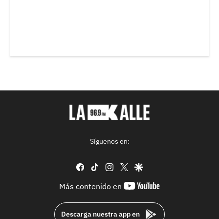
Síguenos en:
facebook
tiktok
instagram
twitter
google
youtube-
Más contenido en
footer
Descarga nuestra app en