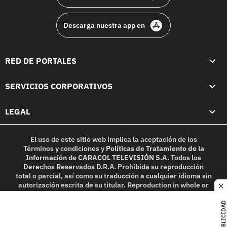
Descarga nuestra app en
RED DE PORTALES
SERVICIOS CORPORATIVOS
LEGAL
El uso de este sitio web implica la aceptación de los
Términos y condiciones
y
Políticas de Tratamiento de la
Información
de
CARACOL TELEVISIÓN S.A.
Todos los
Derechos Reservados D.R.A. Prohibida su reproducción
total o parcial, así como su traducción a cualquier idioma sin
autorización escrita de su titular. Reproduction in whole or
c
in part, or translation without written permission is
prohibited. All rights reserved 2025.
PUBLICIDAD
MIEMBRO DE: