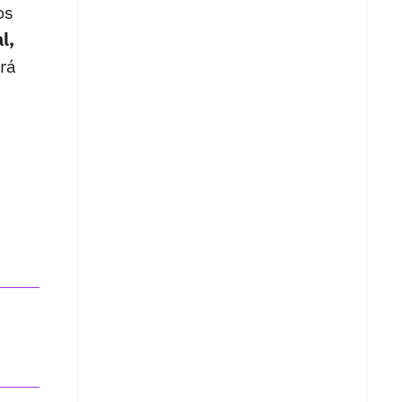
os
l,
rá