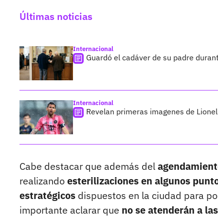
Últimas noticias
Internacional
Guardó el cadáver de su padre duran
Internacional
Revelan primeras imagenes de Lionel 
Cabe destacar que además del
agendamiento
realizando
esterilizaciones en algunos punto
estratégicos
dispuestos en la ciudad para p
importante aclarar que
no se atenderán a las