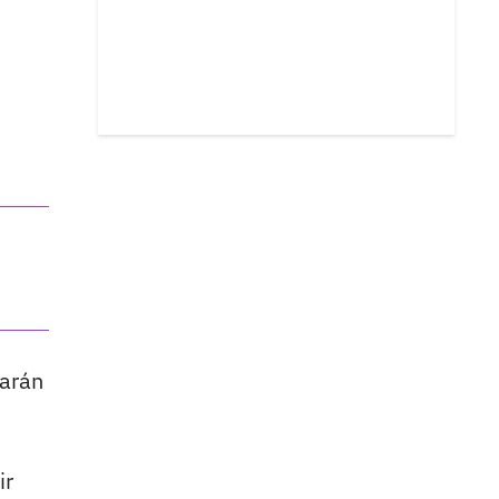
arán
ir