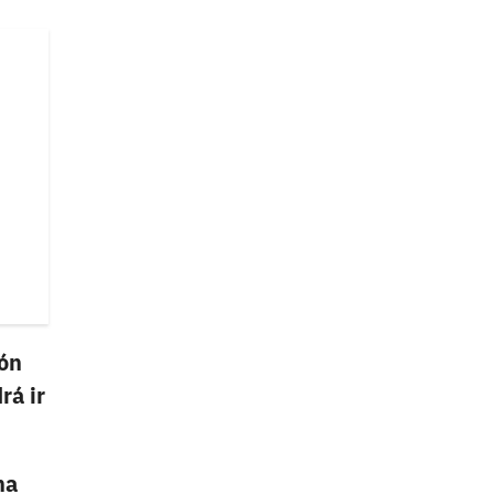
ión
rá ir
na