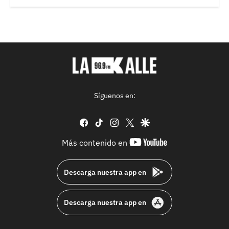
Síguenos en:
facebook
tiktok
instagram
twitter
google
youtube-
Más contenido en
footer
Descarga nuestra app en
Descarga nuestra app en