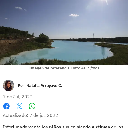
Imagen de referencia Foto: AFP
franz
Por:
Natalia Arroyave C.
7 de Jul, 2022
Whatsapp
Facebook
X
Actualizado: 7 de jul, 2022
Infortunadamente los
niño
s siguen siendo
víctimas
de las