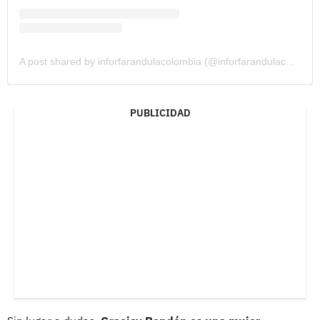
A post shared by inforfarandulacolombia (@inforfarandulacolombia)
PUBLICIDAD