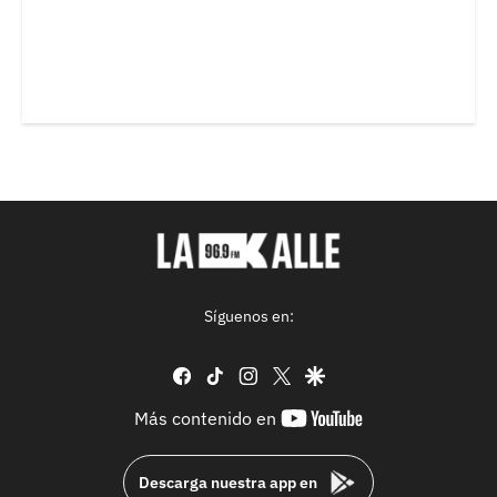
Síguenos en:
facebook
tiktok
instagram
twitter
google
youtube-
Más contenido en
footer
Descarga nuestra app en