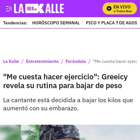
EN VIVO
Mira Todos Nuestros 
Tendencias:
HORÓSCOPO SEMANAL
PICO Y PLACA 7 DE AGOS
PUBLICIDAD
/
/
/
La Kalle
Entretenimiento
Farándula
"Me cuesta hacer ejercic
"Me cuesta hacer ejercicio": Greeicy
revela su rutina para bajar de peso
La cantante está decidida a bajar los kilos que
aumentó con su embarazo.