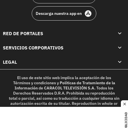
Descarga nuestra app en
RED DE PORTALES
SERVICIOS CORPORATIVOS
LEGAL
El uso de este sitio web implica la aceptación de los
Términos y condiciones
y
Políticas de Tratamiento de la
Información
de
CARACOL TELEVISIÓN S.A.
Todos los
Derechos Reservados D.R.A. Prohibida su reproducción
total o parcial, así como su traducción a cualquier idioma sin
autorización escrita de su titular. Reproduction in whole or
c
in part, or translation without written permission is
prohibited. All rights reserved 2025.
PUBLICIDAD
MIEMBRO DE: